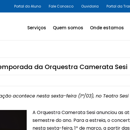
Portal do Aluno
Fale Conosco
Ouvidoria
Portal da Tr
Serviços
Quem somos
Onde estamos
Assessorias e Consultorias
em SST
Programas Legais,
temporada da Orquestra Camerata Sesi
Avaliações Ambientais e
Laudos Técnicos
Inovação em SST
ação acontece nesta sexta-feira (1ª/03), no Teatro Ses
Palestras e Cursos
A Orquestra Camerata Sesi anunciou as a
Consultas e Exames
semestre do ano. Para a estreia, o concert
Promoção da Saúde
nesta sexta-feira, 1º de março, a partir da