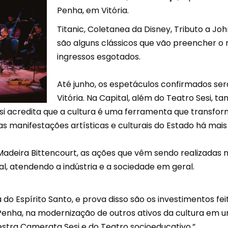
Penha, em Vitória.
Unidades Móveis
Titanic, Coletanea da Disney, Tributo a Jo
Educação In Company
são alguns clássicos que vão preencher o r
ingressos esgotados.
Contrato de Seviços – SSI –
Saúde e Segurança na
Indústria
Até junho, os espetáculos confirmados serã
Vitória. Na Capital, além do Teatro Sesi
i acredita que a cultura é uma ferramenta que transforma 
 manifestações artísticas e culturais do Estado há mais
 Madeira Bittencourt, as ações que vêm sendo realizadas 
al, atendendo a indústria e a sociedade em geral.
do Espírito Santo, e prova disso são os investimentos fei
nha, na modernização de outros ativos da cultura em un
estra Camerata Sesi e do Teatro socioeducativo.”