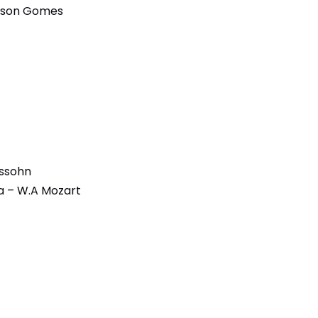
erson Gomes
lssohn
la – W.A Mozart