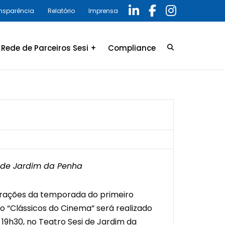
ansparência
Relatório
Imprensa
Rede de Parceiros Sesi +
Compliance
Credenciamento
LGPD
Convênio
Política de privacidade
Relatório Anual 2025 –
Programa de Compliance
i de Jardim da Penha
trações da temporada do primeiro
o “Clássicos do Cinema” será realizado
s 19h30, no Teatro Sesi de Jardim da