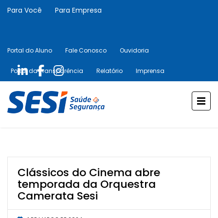
Para Você
Para Empresa
Portal do Aluno
Fale Conosco
Ouvidoria
Portal da Transparência
Relatório
Imprensa
Clássicos do Cinema abre
temporada da Orquestra
Camerata Sesi