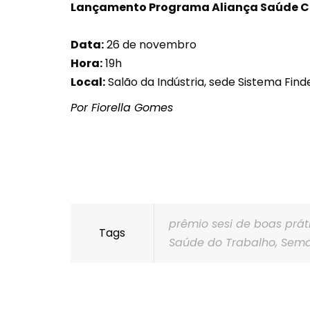
Lançamento Programa Aliança Saúde C
Data:
26 de novembro
Hora:
19h
Local:
Salão da Indústria, sede Sistema Finde
Por Fiorella Gomes
prêmio sesi de boas prát
Tags
Saúde do Trabalho
,
Sema