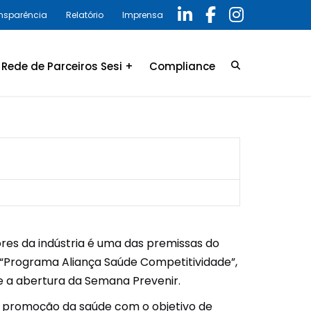
ansparência
Relatório
Imprensa
Rede de Parceiros Sesi +
Compliance
Credenciamento
LGPD
Convênio
Política de privacidade
Relatório Anual 2025 –
Programa de Compliance
res da indústria é uma das premissas do
o “Programa Aliança Saúde Competitividade”,
te a abertura da Semana Prevenir.
a promoção da saúde com o objetivo de