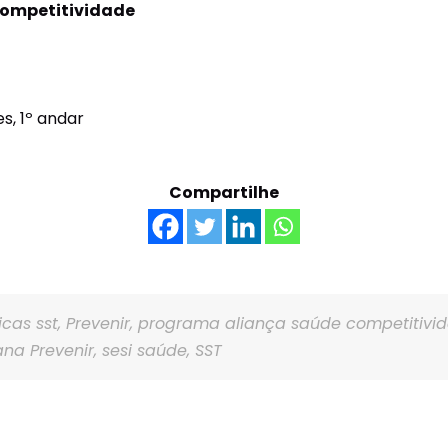
ompetitividade
s, 1º andar
Compartilhe
icas sst
,
Prevenir
,
programa aliança saúde competitivi
na Prevenir
,
sesi saúde
,
SST