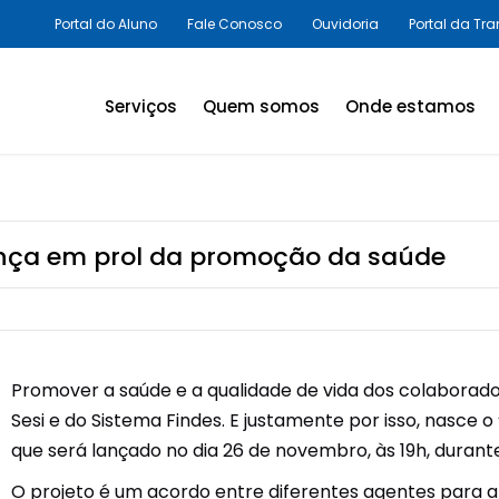
Portal do Aluno
Fale Conosco
Ouvidoria
Portal da Tr
Serviços
Quem somos
Onde estamos
Assessorias e Consultorias
em SST
Programas Legais,
liança em prol da promoção da saúde
Avaliações Ambientais e
Laudos Técnicos
Inovação em SST
Promover a saúde e a qualidade de vida dos colaborado
Palestras e Cursos
Sesi e do Sistema Findes. E justamente por isso, nasce 
Consultas e Exames
que será lançado no dia 26 de novembro, às 19h, duran
Promoção da Saúde
O projeto é um acordo entre diferentes agentes para 