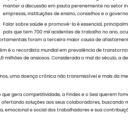
manter a discussão em pauta perenemente no setor ind
Unidades Móveis
empresas, instituições de ensino, conselhos e o governo
Educação In Company
Falar sobre saúde e promovê-la é essencial, principa
país que tem 700 mil acidentes de trabalho no ano, ocu
Contrato de Seviços – SSI –
Saúde e Segurança na
portamentais foram a terceira maior causa de afastamen
Indústria
m é o recordista mundial em prevalência de transtorno
,6 milhões de ansiosos. Considerada o mal do século, a d
nos, uma doença crônica não transmissível e mais da me
o que gera competitividade, a Findes e o Sesi querem fo
e ofertando soluções aos seus colaboradores, buscando m
ca, emocional e social dos trabalhadores e sua contribu