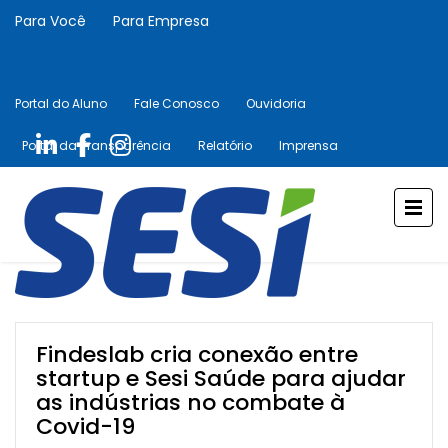
Para Você
Para Empresa
Portal do Aluno
Fale Conosco
Ouvidoria
Portal da Transparência
Relatório
Imprensa
Findeslab cria conexão entre
startup e Sesi Saúde para ajudar
as indústrias no combate à
Covid-19