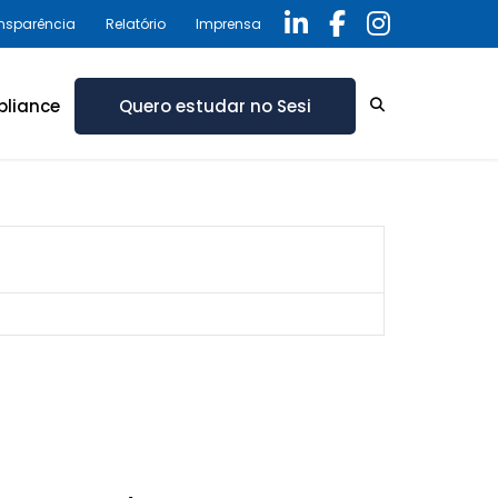
ansparência
Relatório
Imprensa
liance
Quero estudar no Sesi
ica de privacidade
ório Anual 2025 –
rama de Compliance