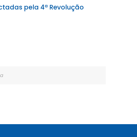
ctadas pela 4ª Revolução
ia