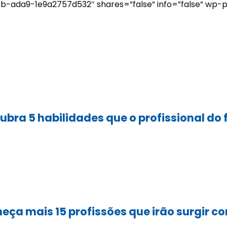
-ada9-1e9a2757d532″ shares=”false” info=”false” wp-p
Sesi Linhares
Teste de Orientação
Vocacional
Sesi Colatina
SESI MIAD
Sesi Cachoeiro de
Itapemirim
JIRES
Sesi Aracruz
ubra 5 habilidades que o profissional do 
Visite nossas unidades
eça mais 15 profissões que irão surgir c