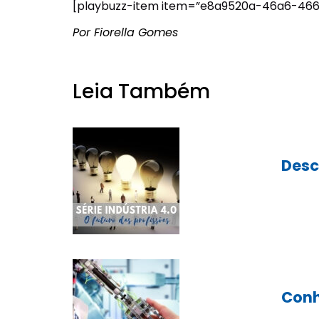
[playbuzz-item item=”e8a9520a-46a6-466b
Por Fiorella Gomes
Leia Também
Desc
Conh