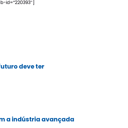
b-id=”220393″]
futuro deve ter
om a indústria avançada