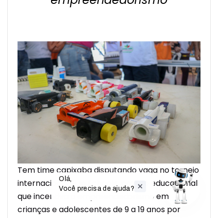
Tem time capixaba disputando vaga no torneio
Olá,

internacional F1 In Schools, projeto educacional
Você precisa de ajuda?
que incentiva o empreendedorismo em
crianças e adolescentes de 9 a 19 anos por