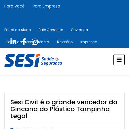
Para Você
Para Empresa
Portal do Aluno
Fale Conosco
Ouvidoria
Portal da Transparência
Relatório
Imprensa
Sesi Civit é o grande vencedor da
Gincana do Plástico Tampinha
Legal