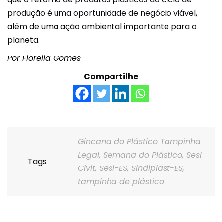
produção é uma oportunidade de negócio viável,
além de uma ação ambiental importante para o
planeta.
Por Fiorella Gomes
Compartilhe
Gincana do Plástico Tampinha
Legal
,
Semana do Plástico
,
Sesi
Tags
Civit
,
Sesi-ES
,
Sindiplast-ES
,
tampinha de plástico