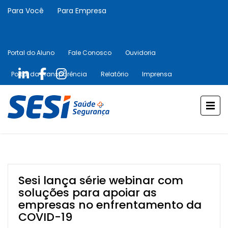
Para Você
Para Empresa
Portal do Aluno
Fale Conosco
Ouvidoria
Portal da Transparência
Relatório
Imprensa
Sesi lança série webinar com
soluções para apoiar as
empresas no enfrentamento da
COVID-19