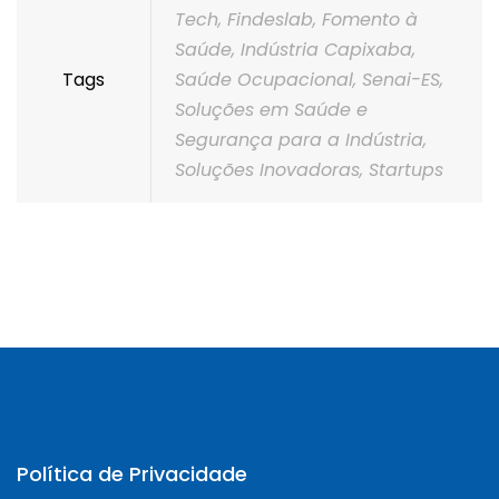
Tech
,
Findeslab
,
Fomento à
Saúde
,
Indústria Capixaba
,
Tags
Saúde Ocupacional
,
Senai-ES
,
Soluções em Saúde e
Segurança para a Indústria
,
Soluções Inovadoras
,
Startups
Política de Privacidade