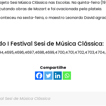
eto Sesi Música Clássica nas Escolas. Na quinta-feira (1
Unidades Móveis
cutando obras de Mozart e foi ovacionada pela plateia.
Educação In Company
conteceu na sexta-feira, o maestro Leonardo David agra
Contrato de Seviços – SSI –
Saúde e Segurança na
Indústria
 I Festival Sesi de Música Clássica:
94,4695,4696,4697,4698,4699,4700,4701,4702,4703,4704
Compartilhe
ival Sesi de Música Clássica