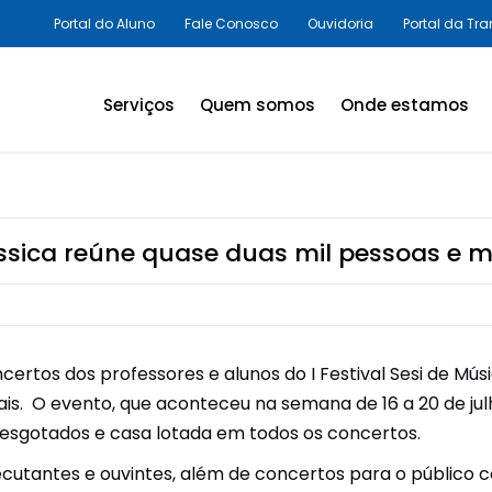
Portal do Aluno
Fale Conosco
Ouvidoria
Portal da Tr
Serviços
Quem somos
Onde estamos
Assessorias e Consultorias
em SST
Programas Legais,
lássica reúne quase duas mil pessoas e m
Avaliações Ambientais e
Laudos Técnicos
Inovação em SST
ertos dos professores e alunos do I Festival Sesi de Músi
Palestras e Cursos
rais. O evento, que aconteceu na semana de 16 a 20 de ju
Consultas e Exames
 esgotados e casa lotada em todos os concertos.
cutantes e ouvintes, além de concertos para o público c
Promoção da Saúde