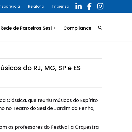
ansparência
Relatório
Imprensa
Rede de Parceiros Sesi +
Compliance
Credenciamento
LGPD
Convênio
Política de privacidade
úsicos do RJ, MG, SP e ES
Relatório Anual 2025 –
Programa de Compliance
ca Clássica, que reuniu músicos do Espírito
lho no Teatro do Sesi de Jardim da Penha,
om os professores do Festival, a Orquestra