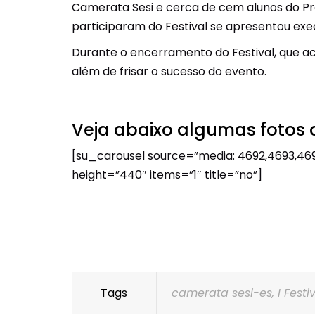
Camerata Sesi e cerca de cem alunos do Proj
participaram do Festival se apresentou exe
Durante o encerramento do Festival, que a
além de frisar o sucesso do evento.
Veja abaixo algumas fotos do
[su_carousel source=”media: 4692,4693,46
height=”440″ items=”1″ title=”no”]
Tags
camerata sesi-es
,
I Fest