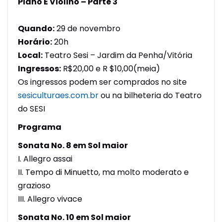
Piano E Violino – Parte 3
⠀⠀⠀
Quando:
29 de novembro ⠀⠀⠀⠀⠀⠀
Horário:
20h
Local:
Teatro Sesi – Jardim da Penha/Vitória
Ingressos:
R$20,00 e R $10,00(meia)
Os ingressos podem ser comprados no site
sesiculturaes.com.br
ou na bilheteria do Teatro
do SESI
Programa
Sonata No. 8 em Sol maior
I. Allegro assai
II. Tempo di Minuetto, ma molto moderato e
grazioso
III. Allegro vivace
Sonata No. 10 em Sol maior