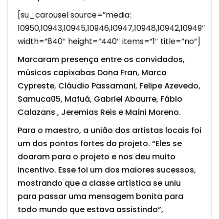
[su_carousel source=”media:
10950,10943,10945,10946,10947,10948,10942,10949″
width=”840″ height=”440″ items=”1″ title=”no”]
Marcaram presença entre os convidados,
músicos capixabas Dona Fran, Marco
Cypreste, Cláudio Passamani, Felipe Azevedo,
Samuca05, Mafuá, Gabriel Abaurre, Fábio
Calazans , Jeremias Reis e Maíni Moreno.
Para o maestro, a união dos artistas locais foi
um dos pontos fortes do projeto. “Eles se
doaram para o projeto e nos deu muito
incentivo. Esse foi um dos maiores sucessos,
mostrando que a classe artística se uniu
para passar uma mensagem bonita para
todo mundo que estava assistindo”,