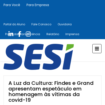
Para Você
Para Empresa
Portal do Aluno
Fale Conosco
Ouvidoria
Portal da Transparência
Relatório
Imprensa
A Luz da Cultura: Findes e Grand
apresentam espetáculo em
homenagem às vítimas da
covid-19