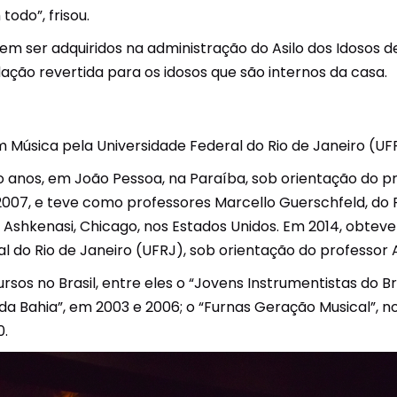
odo”, frisou.
 ser adquiridos na administração do Asilo dos Idosos de Vi
dação revertida para os idosos que são internos da casa.
m Música pela Universidade Federal do Rio de Janeiro (UFR
atro anos, em João Pessoa, na Paraíba, sob orientação do
2007, e teve como professores Marcello Guerschfeld, do 
 Ashkenasi, Chicago, nos Estados Unidos. Em 2014, obteve
l do Rio de Janeiro (UFRJ), sob orientação do professor
s no Brasil, entre eles o “Jovens Instrumentistas do Bra
 da Bahia”, em 2003 e 2006; o “Furnas Geração Musical”, n
0.