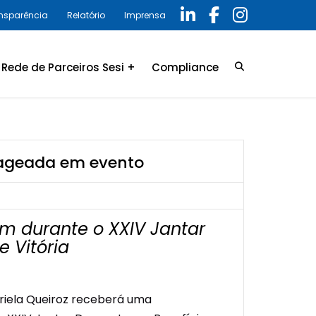
ansparência
Relatório
Imprensa
Rede de Parceiros Sesi +
Compliance
Credenciamento
LGPD
Convênio
Política de privacidade
enageada em evento
Relatório Anual 2025 –
Programa de Compliance
m durante o XXIV Jantar
 Vitória
riela Queiroz receberá uma