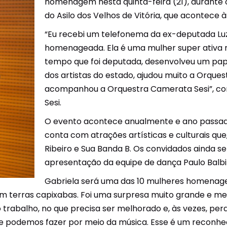
homenagem nesta quinta-feira (21), durante 
Unidades Móveis
do Asilo dos Velhos de Vitória, que acontece à
“Eu recebi um telefonema da ex-deputada Luz
Educação In Company
homenageada. Ela é uma mulher super ativa n
Contrato de Seviços – SSI –
tempo que foi deputada, desenvolveu um pape
Saúde e Segurança na
dos artistas do estado, ajudou muito a Orques
Indústria
acompanhou a Orquestra Camerata Sesi”, con
Sesi.
O evento acontece anualmente e ano passado
conta com atrações artísticas e culturais que
Ribeiro e Sua Banda B. Os convidados ainda 
apresentação da equipe de dança Paulo Balbi
Gabriela será uma das 10 mulheres homenage
 em terras capixabas. Foi uma surpresa muito grande e me
trabalho, no que precisa ser melhorado e, às vezes, pe
e podemos fazer por meio da música. Esse é um reconh