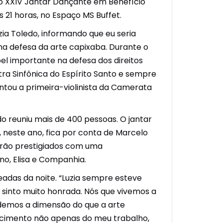
o XXIV Jantar Dançante em Benefício
s 21 horas, no Espaço MS Buffet.
ia Toledo, informando que eu seria
a defesa da arte capixaba. Durante o
l importante na defesa dos direitos
tra Sinfônica do Espírito Santo e sempre
tou a primeira-violinista da Camerata
 reuniu mais de 400 pessoas. O jantar
, neste ano, fica por conta de Marcelo
serão prestigiados com uma
no, Elisa e Companhia.
adas da noite. “Luzia sempre esteve
 sinto muito honrada. Nós que vivemos a
rdemos a dimensão do que a arte
ecimento não apenas do meu trabalho,