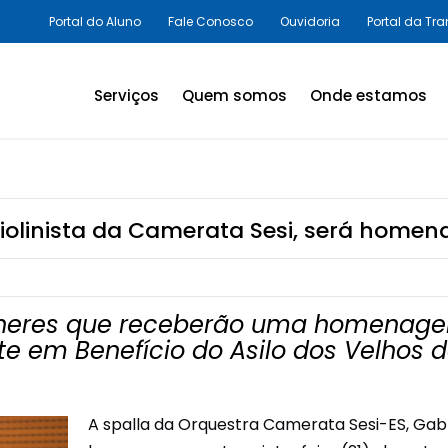
Portal do Aluno
Fale Conosco
Ouvidoria
Portal da Tr
Serviços
Quem somos
Onde estamos
Assessorias e Consultorias
em SST
Programas Legais,
-violinista da Camerata Sesi, será hom
Avaliações Ambientais e
Laudos Técnicos
Inovação em SST
ulheres que receberão uma homenage
e em Benefício do Asilo dos Velhos de
Palestras e Cursos
Consultas e Exames
A spalla da Orquestra Camerata Sesi-ES, Gab
Promoção da Saúde