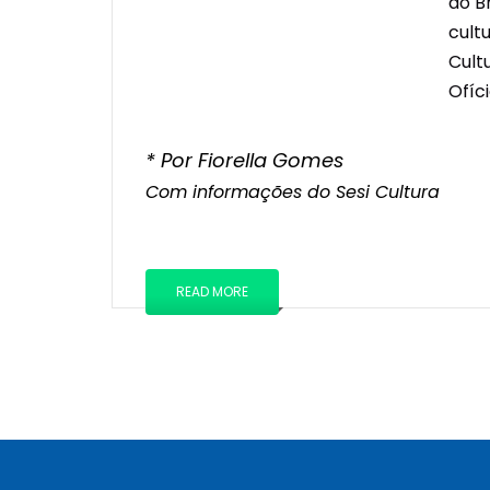
ao B
cult
Cult
Ofíc
* Por Fiorella Gomes
Com informações do Sesi Cultura
READ MORE