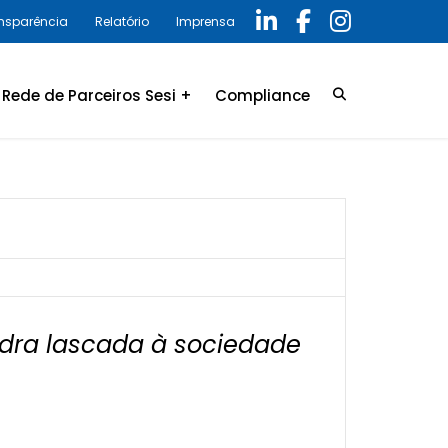
ansparência
Relatório
Imprensa
Rede de Parceiros Sesi +
Compliance
Credenciamento
LGPD
Convênio
Política de privacidade
Relatório Anual 2025 –
Programa de Compliance
pedra lascada à sociedade