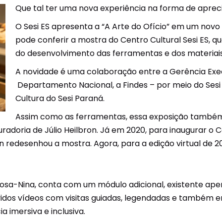
Que tal ter uma nova experiência na forma de aprec
Unidades Móveis
O Sesi ES apresenta a “A Arte do Ofício” em um novo
Educação In Company
pode conferir a mostra do Centro Cultural Sesi ES, q
do desenvolvimento das ferramentas e dos materiais,
Contrato de Seviços – SSI –
Saúde e Segurança na
A novidade é uma colaboração entre a Gerência Execu
Indústria
Departamento Nacional, a Findes – por meio do Sesi 
Cultura do Sesi Paraná.
Assim como as ferramentas, essa exposição també
uradoria de Júlio Heilbron. Já em 2020, para inaugurar o C
redesenhou a mostra. Agora, para a edição virtual de 202
sa-Nina, conta com um módulo adicional, existente apena
os vídeos com visitas guiadas, legendadas e também em
 imersiva e inclusiva.