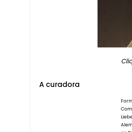
Cli
A curadora
Form
Comu
Lieb
Alem