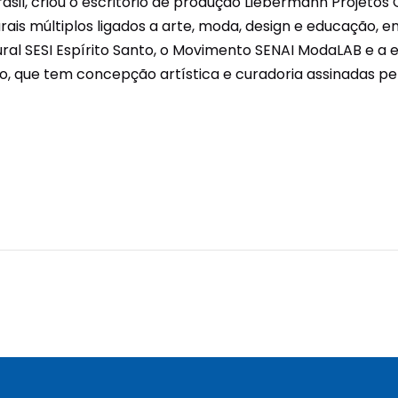
rasil, criou o escritório de produção Liebermann Projetos
urais múltiplos ligados a arte, moda, design e educação, 
ural SESI Espírito Santo, o Movimento SENAI ModaLAB e a e
io, que tem concepção artística e curadoria assinadas pel