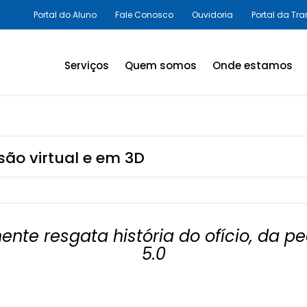
Portal do Aluno
Fale Conosco
Ouvidoria
Portal da Tr
Serviços
Quem somos
Onde estamos
Assessorias e Consultorias
em SST
Programas Legais,
são virtual e em 3D
Avaliações Ambientais e
Laudos Técnicos
Inovação em SST
ente resgata história do ofício, da 
Palestras e Cursos
5.0
Consultas e Exames
Promoção da Saúde