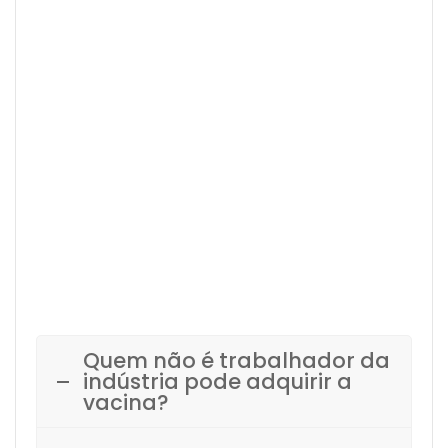
um intervalo mínimo de 14 dias
para administração entre as
vacinas Covid-19 e as diferentes
vacinas do Calendário Nacional
de Vacinação, conforme Plano
Nacional de Operacionalização
da Vacinação Contra a Covid-19.
O colaborador não ficará sem
vacinar contra a gripe, apenas
precisará aguardar o intervalo
necessário para receber em outro
momento.
Quem não é trabalhador da
indústria pode adquirir a
vacina?