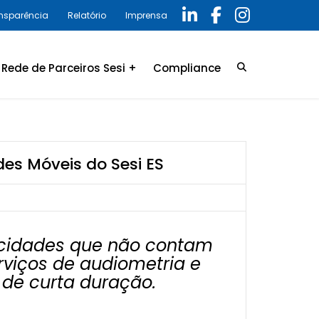
ansparência
Relatório
Imprensa
Rede de Parceiros Sesi +
Compliance
Credenciamento
LGPD
Convênio
Política de privacidade
s Móveis do Sesi ES
Relatório Anual 2025 –
Programa de Compliance
 cidades que não contam
erviços de audiometria e
 de curta duração.