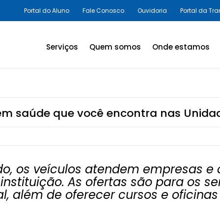
Portal do Aluno
Fale Conosco
Ouvidoria
Portal da Tr
Serviços
Quem somos
Onde estamos
Assessorias e Consultorias
em SST
Programas Legais,
m saúde que você encontra nas Unidade
Avaliações Ambientais e
Laudos Técnicos
Inovação em SST
ado, os veículos atendem empresas e
Palestras e Cursos
nstituição. As ofertas são para os s
, além de oferecer cursos e oficinas
Consultas e Exames
Promoção da Saúde