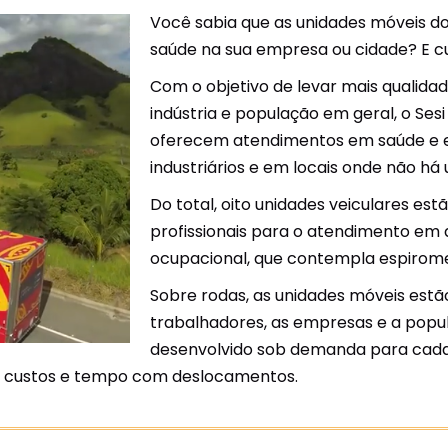
Você sabia que as unidades móveis do
Unidades Móveis
saúde na sua empresa ou cidade? E cu
Educação In Company
Com o objetivo de levar mais qualida
Contrato de Seviços – SSI –
indústria e população em geral, o Sesi
Saúde e Segurança na
oferecem atendimentos em saúde e 
Indústria
industriários e em locais onde não há u
Do total, oito unidades veiculares e
profissionais para o atendimento e
ocupacional, que contempla espirome
Sobre rodas, as unidades móveis est
trabalhadores, as empresas e a popu
desenvolvido sob demanda para cad
ndo custos e tempo com deslocamentos.