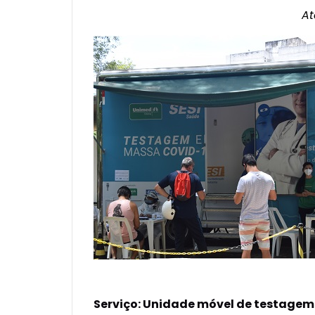
At
Serviço:
Unidade móvel de testagem S