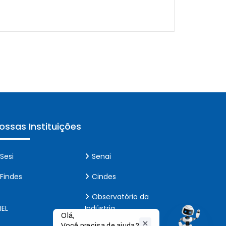
ossas Instituições
Sesi
Senai
Findes
Cindes
Observatório da
IEL
Indústria
Olá,

Você precisa de ajuda?