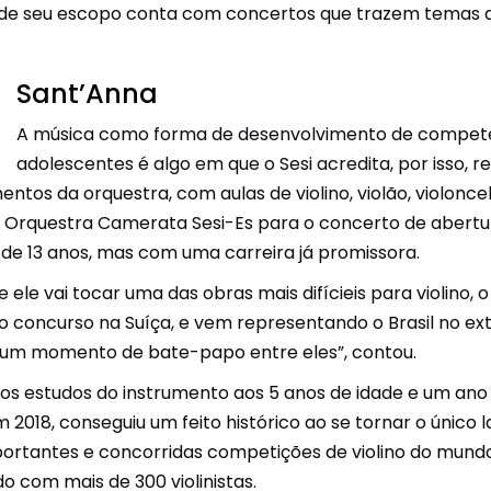
e seu escopo conta com concertos que trazem temas de f
Sant’Anna
A música como forma de desenvolvimento de competên
adolescentes é algo em que o Sesi acredita, por isso, re
entos da orquestra, com aulas de violino, violão, violonce
da Orquestra Camerata Sesi-Es para o concerto de abert
a de 13 anos, mas com uma carreira já promissora.
le vai tocar uma das obras mais difícieis para violino, o c
 concurso na Suíça, e vem representando o Brasil no ext
 um momento de bate-papo entre eles”, contou.
iou os estudos do instrumento aos 5 anos de idade e um an
m 2018, conseguiu um feito histórico ao se tornar o único
ortantes e concorridas competições de violino do mundo
o com mais de 300 violinistas.