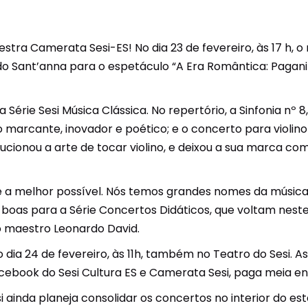
tra Camerata Sesi-ES! No dia 23 de fevereiro, às 17 h, o
o Sant’anna para o espetáculo “A Era Romântica: Paganin
 Série Sesi Música Clássica. No repertório, a Sinfonia nº 
marcante, inovador e poético; e o concerto para violino nº
volucionou a arte de tocar violino, e deixou a sua marca 
 a melhor possível. Nós temos grandes nomes da música 
boas para a Série Concertos Didáticos, que voltam nest
 o maestro Leonardo David.
o dia 24 de fevereiro, às 11h, também no Teatro do Sesi. A
acebook do Sesi Cultura ES e Camerata Sesi, paga meia en
ainda planeja consolidar os concertos no interior do es