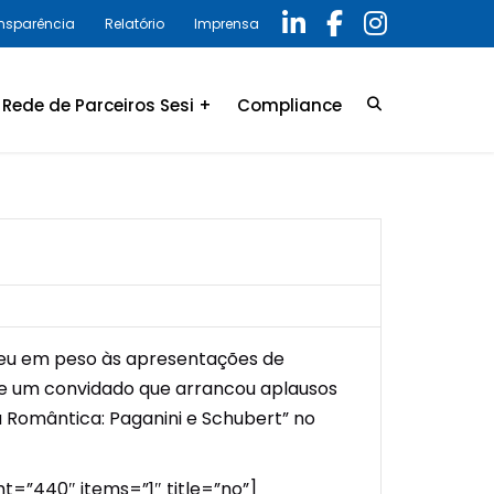
ansparência
Relatório
Imprensa
Rede de Parceiros Sesi +
Compliance
Credenciamento
LGPD
Convênio
Política de privacidade
Relatório Anual 2025 –
Programa de Compliance
ceu em peso às apresentações de
 e um convidado que arrancou aplausos
 Romântica: Paganini e Schubert” no
t=”440″ items=”1″ title=”no”]