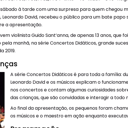
Unidades Móveis
 sábado à tarde com uma surpresa para quem chegou ma
, Leonardo David, recebeu o público para um bate papo 
Educação In Company
re a apresentação.
Contrato de Seviços – SSI –
jovem violinista Guido Sant’anna, de apenas 13 anos, que 
Saúde e Segurança na
ela manhã, na série Concertos Didáticos, grande sucess
Indústria
a 2019.
anças
A série Concertos Didáticos é para toda a família: 
Leonardo David e os músicos explicam o funcionam
nos concertos e contam algumas curiosidades sobre
das crianças, que são convidadas e interagir a tod
Ao final da apresentação, os pequenos foram chama
os músicos e o maestro em ação enquanto executav