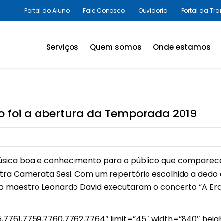
Portal do Aluno
Fale Conosco
Ouvidoria
Portal da Tr
Serviços
Quem somos
Onde estamos
Assessorias e Consultorias
em SST
Programas Legais,
o foi a abertura da Temporada 2019
Avaliações Ambientais e
Laudos Técnicos
Inovação em SST
 música boa e conhecimento para o público que compare
Palestras e Cursos
ra Camerata Sesi. Com um repertório escolhido a dedo
 o maestro Leonardo David executaram o concerto “A Era
Consultas e Exames
Promoção da Saúde
7761,7759,7760,7762,7764″ limit=”45″ width=”840″ heigh