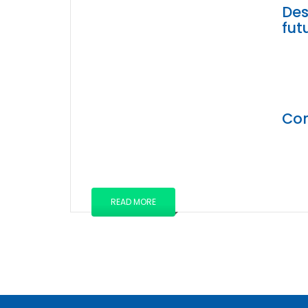
Des
fut
Con
READ MORE