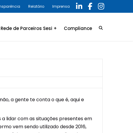
ansparência
Relatório
Imprensa
Rede de Parceiros Sesi +
Compliance
Credenciamento
LGPD
Convênio
Política de privacidade
Relatório Anual 2025 –
Programa de Compliance
 não, a gente te conta o que é, aqui e
is a lidar com as situações presentes em
termo vem sendo utilizado desde 2016,