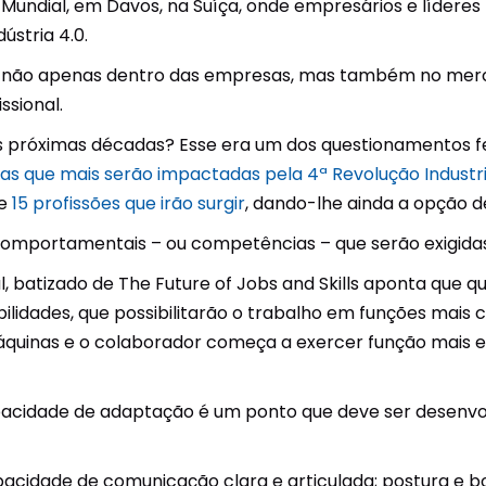
ndial, em Davos, na Suíça, onde empresários e líderes m
Unidades Móveis
ústria 4.0.
as não apenas dentro das empresas, mas também no mer
Educação In Company
ssional.
Contrato de Seviços – SSI –
s próximas décadas? Esse era um dos questionamentos fei
Saúde e Segurança na
as que mais serão impactadas pela 4ª Revolução Industri
Indústria
 e
15 profissões que irão surgir
, dando-lhe ainda a opção 
comportamentais – ou competências – que serão exigidas d
, batizado de The Future of Jobs and Skills aponta que 
ilidades, que possibilitarão o trabalho em funções mais c
máquinas e o colaborador começa a exercer função mais e
cidade de adaptação é um ponto que deve ser desenvolvi
pacidade de comunicação clara e articulada; postura e bo