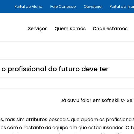
Portal do Aluno
Fale Conosco
Ouvidoria
Portal da Tr
Serviços
Quem somos
Onde estamos
Assessorias e Consultorias
em SST
Programas Legais,
o profissional do futuro deve ter
Avaliações Ambientais e
Laudos Técnicos
Inovação em SST
Já ouviu falar em soft skills? Se
Palestras e Cursos
Consultas e Exames
cas, mas sim atributos pessoais, que ajudam os profissiona
ções com o restante da equipe em que estão inseridos. O 
Promoção da Saúde