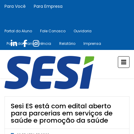
Para Você
Para Empresa
Portal do Aluno
Fale Conosco
Ouvidoria
Portal da Transparência
Relatório
Imprensa
Sesi ES está com edital aberto
para parcerias em serviços de
saúde e promoção da saúde