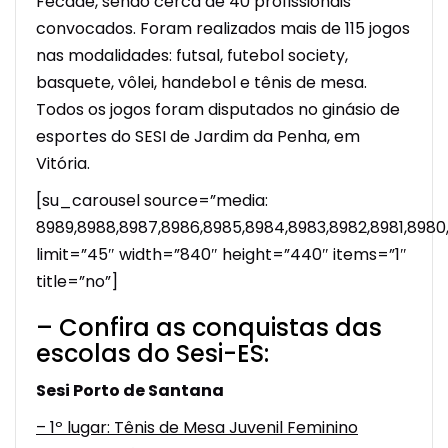
Fecade, sendo cerca de 40 profissionais
convocados. Foram realizados mais de 115 jogos
nas modalidades: futsal, futebol society,
basquete, vôlei, handebol e tênis de mesa.
Todos os jogos foram disputados no ginásio de
esportes do SESI de Jardim da Penha, em
Vitória.
[su_carousel source=”media:
8989,8988,8987,8986,8985,8984,8983,8982,8981,8980
limit=”45″ width=”840″ height=”440″ items=”1″
title=”no”]
– Confira as conquistas das
escolas do Sesi-ES:
Sesi Porto de Santana
– 1º lugar: Tênis de Mesa Juvenil Feminino