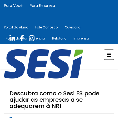
Para Você
Para Empresa
Portal do Aluno
Fale Conosco
Ouvidoria
Portal da Transparência
Relatório
Imprensa
Descubra como o Sesi ES pode
ajudar as empresas a se
adequarem à NR1