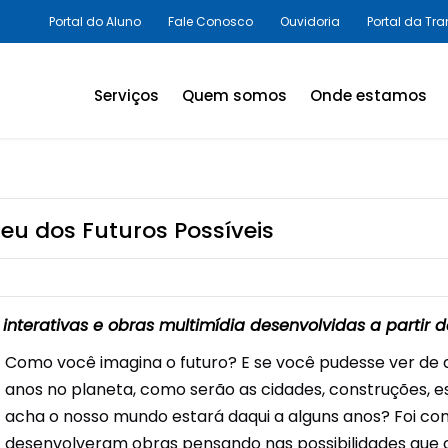
Portal do Aluno
Fale Conosco
Ouvidoria
Portal da Tr
Serviços
Quem somos
Onde estamos
Assessorias e Consultorias
em SST
Programas Legais,
seu dos Futuros Possíveis
Avaliações Ambientais e
Laudos Técnicos
Inovação em SST
 interativas e obras multimídia desenvolvidas a partir
Palestras e Cursos
Como você imagina o futuro? E se você pudesse ver de 
anos no planeta, como serão as cidades, construções, 
Consultas e Exames
acha o nosso mundo estará daqui a alguns anos? Foi com
Promoção da Saúde
desenvolveram obras pensando nas possibilidades que o