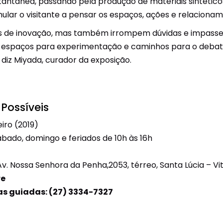
antânea, passando pela produção de materiais sintéticos 
ular o visitante a pensar os espaços, ações e relacionam
 de inovação, mas também irrompem dúvidas e impasses i
 espaços para experimentação e caminhos para o debate
diz Miyada, curador da exposição.
Possíveis
iro (2019)
ábado, domingo e feriados de 10h às 16h
, Av. Nossa Senhora da Penha,2053, térreo, Santa Lúcia – Vi
re
s guiadas: (27) 3334-7327