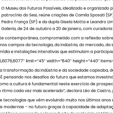
Unidades Móveis
O Museu dos Futuros Possíveis, idealizado e organizado 
patrocínio do Sesi, reúne criações de Camila Sposati (SP)
Educação In Company
Pedro França (SP) e da dupla Gisela Motta e Leandro Lima
Contrato de Seviços – SSI –
Galeria, de 24 de outubro a 20 de janeiro, com curadoria
Saúde e Segurança na
te contemporânea, comprometido com a reflexão sobre a
Indústria
s campos da tecnologia, da indústria, do mercado, da so
ídia e instalações interativas que estimulam a participa
6076,6077″ limit=”45″ width=”840″ height=”440″ items=”
 transformação da indústria e da sociedade capixaba, 
 É pensando nos desafios do futuro que estamos investin
como a cultura é fundamental neste exercício de prospecç
tmo cada vez mais acelerado”, declara Léo de Castro, p
e tecnologias que vêm evoluindo muito nos últimos anos e
is modernas – no futuro graças à capacidade de adapta