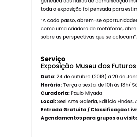
genética aos fluxos de comunicação inst
toda a exposição foi pensada para estim
“A cada passo, abrem-se oportunidades
como uma criadora de metáforas, abre
sobre as perspectivas que se colocam”, 
Serviço
Exposição Museu dos Futuros 
Data:
24 de outubro (2018) a 20 de Jane
Horário:
Terça a sexta, de 10h às 18h/ S
Curadoria:
Paulo Miyada
Local:
Sesi Arte Galeria, Edifício Findes
Entrada Gratuita / Classificação Liv
Agendamentos para grupos ou visita