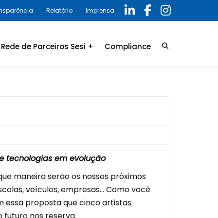
ansparência
Relatório
Imprensa
Rede de Parceiros Sesi +
Compliance
Credenciamento
LGPD
Convênio
Política de privacidade
Relatório Anual 2025 –
Programa de Compliance
 de tecnologias em evolução
que maneira serão os nossos próximos
escolas, veículos, empresas… Como você
 essa proposta que cinco artistas
 futuro nos reserva.