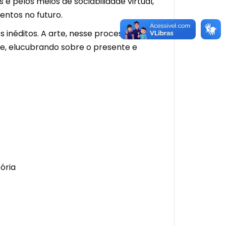
e pelos meios de sociabilidade virtual,
entos no futuro.
néditos. A arte, nesse processo, atua
, elucubrando sobre o presente e
tória