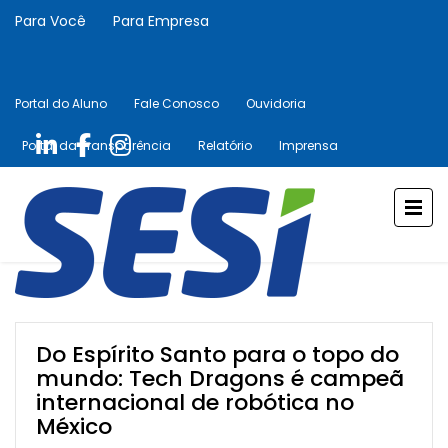
Para Você
Para Empresa
Portal do Aluno
Fale Conosco
Ouvidoria
Portal da Transparência
Relatório
Imprensa
Do Espírito Santo para o topo do
mundo: Tech Dragons é campeã
internacional de robótica no
México