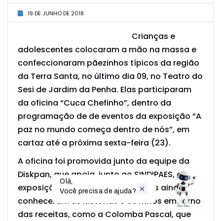
19 DE JUNHO DE 2018
Crianças e
adolescentes colocaram a mão na massa e
confeccionaram pãezinhos típicos da região
da Terra Santa, no último dia 09, no Teatro do
Sesi de Jardim da Penha. Elas participaram
da oficina “Cuca Chefinho”, dentro da
programação de de eventos da exposição “A
paz no mundo começa dentro de nós”, em
cartaz até a próxima sexta-feira (23).
A oficina foi promovida junto da equipe da
Diskpan, que apoia, junto ao SINDIPAES, a
Olá,

exposição. Além da produção, eles ainda
Você precisa de ajuda?
conheceram as histórias e os mitos em torno
das receitas, como a Colomba Pascal, que