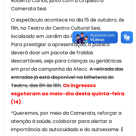
Roberto Carlos, junto com a Orquestra
Camerata Sesi.
O espetáculo acontece no dia 15 de outubro, às
19h, no Teatro do Centro Cultural Sesi,
localizado em Jardim da Penha, em Vitória.
Para prestigiar a apresentação, o público
deverá doar um pacote de fraldas
descartáveis, seja para crianças ou geriátricas
em prol da campanha da Afecc.
A retirada das
entradas já está disponível na bilheteria do
Teatro, das 8h às 18h.
Os ingressos
esgotaram ao meio-dia desta quinta-feira
(14).
“Queremos, por meio da Camerata, reforçar a
atenção à saúde, colaborar para alertar a
importância do autocuidado e do autoexame. É