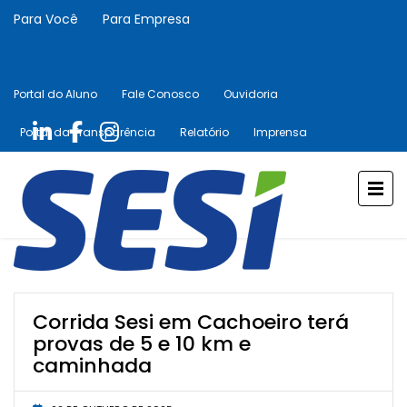
Para Você
Para Empresa
Portal do Aluno
Fale Conosco
Ouvidoria
Portal da Transparência
Relatório
Imprensa
Corrida Sesi em Cachoeiro terá
provas de 5 e 10 km e
caminhada