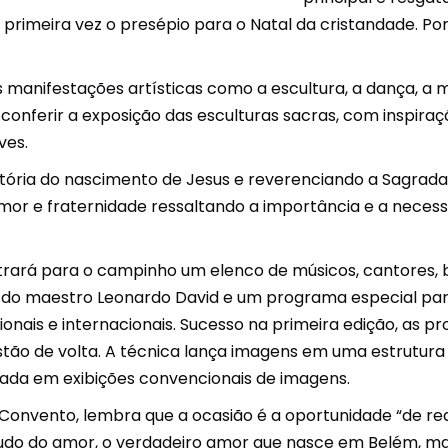
 primeira vez o presépio para o Natal da cristandade. Por 
 manifestações artísticas como a escultura, a dança, a m
onferir a exposição das esculturas sacras, com inspiração
ves.
stória do nascimento de Jesus e reverenciando a Sagra
mor e fraternidade ressaltando a importância e a necessi
 trará para o campinho um elenco de músicos, cantores, ba
a do maestro Leonardo David e um programa especial par
onais e internacionais. Sucesso na primeira edição, as p
tão de volta. A técnica lança imagens em uma estrutura 
iada em exibições convencionais de imagens.
o Convento, lembra que a ocasião é a oportunidade “de re
etudo do amor, o verdadeiro amor que nasce em Belém, ma