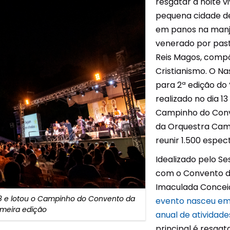
resgatar a noite v
Unidades Móveis
pequena cidade de
em panos na manje
Educação In Company
venerado por past
Reis Magos, comp
Contrato de Seviços – SSI –
Saúde e Segurança na
Cristianismo. O Na
Indústria
para 2ª edição do 
realizado no dia 1
Campinho do Conv
da Orquestra Came
reunir 1.500 espec
Idealizado pelo Se
com o Convento d
Imaculada Conceiç
8 e lotou o Campinho do Convento da
evento nasceu em 
meira edição
anual de atividad
principal é resgat