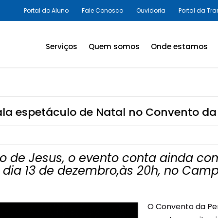
Portal do Aluno
Fale Conosco
Ouvidoria
Portal da Tr
Serviços
Quem somos
Onde estamos
Assessorias e Consultorias
em SST
Programas Legais,
la espetáculo de Natal no Convento d
Avaliações Ambientais e
Laudos Técnicos
Inovação em SST
 de Jesus, o evento conta ainda com 
no dia 13 de dezembro,às 20h, no Cam
Palestras e Cursos
Consultas e Exames
O Convento da Pen
Promoção da Saúde