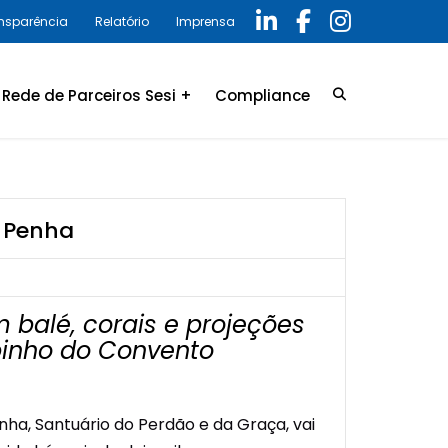
ansparência
Relatório
Imprensa
Rede de Parceiros Sesi +
Compliance
Credenciamento
LGPD
Convênio
Política de privacidade
a Penha
Relatório Anual 2025 –
Programa de Compliance
balé, corais e projeções
pinho do Convento
ha, Santuário do Perdão e da Graça, vai