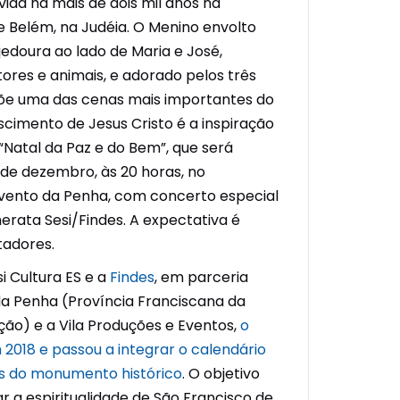
ivida há mais de dois mil anos na
 Belém, na Judéia. O Menino envolto
doura ao lado de Maria e José,
ores e animais, e adorado pelos três
õe uma das cenas mais importantes do
scimento de Jesus Cristo é a inspiração
“Natal da Paz e do Bem”, que será
3 de dezembro, às 20 horas, no
ento da Penha, com concerto especial
rata Sesi/Findes. A expectativa é
tadores.
si Cultura ES e a
Findes
, em parceria
a Penha (Província Franciscana da
ão) e a Vila Produções e Eventos,
o
2018 e passou a integrar o calendário
es do monumento histórico
. O objetivo
ar a espiritualidade de São Francisco de