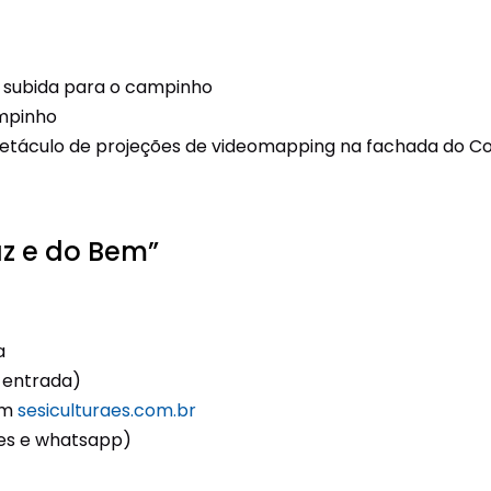
e subida para o campinho
mpinho
petáculo de projeções de videomapping na fachada do C
az e do Bem”
a
a-entrada)
em
sesiculturaes.com.br
ões e whatsapp)