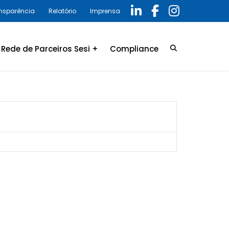
ansparência
Relatório
Imprensa
Rede de Parceiros Sesi +
Compliance
Credenciamento
LGPD
Convênio
Política de privacidade
Relatório Anual 2025 –
Programa de Compliance