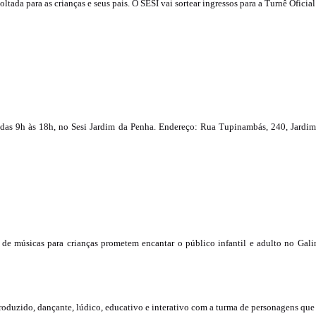
ltada para as crianças e seus pais. O SESI vai sortear ingressos para a Turnê Ofici
Unidades Móveis
Educação In Company
Contrato de Seviços – SSI –
Saúde e Segurança na
Indústria
, das 9h às 18h, no Sesi Jardim da Penha. Endereço: Rua Tupinambás, 240, Jardi
es de músicas para crianças prometem encantar o público infantil e adulto no Ga
duzido, dançante, lúdico, educativo e interativo com a turma de personagens que m