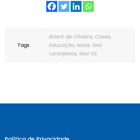
Briant de Oliveira
,
Cases
,
Tags
Educação
,
Nasa
,
Sesi
Laranjeiras
,
Sesi-ES
Política de Privacidade