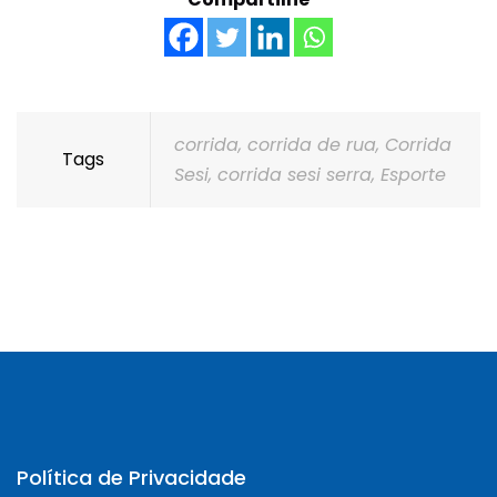
corrida
,
corrida de rua
,
Corrida
Tags
Sesi
,
corrida sesi serra
,
Esporte
Política de Privacidade