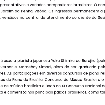
epresentativos e variados compositores brasileiros. O c
Unidades Móveis
de Jardim da Penha, Vitória. Os ingressos permanecem a 
Educação In Company
ira; vendidos na central de atendimento ao cliente do Se
Contrato de Seviços – SSI –
Saúde e Segurança na
Indústria
 trouxe a pianista japonesa Yuka Shimizu ao Burajiru (pala
verner e Mordehay Simoni, além de ser graduada pelo
ares. As participações em diversos concursos de piano 
os de Piano de Brasília, Concurso de Música Brasileira e
e de música brasileira e Bach do XI Concurso Nacional de
 e camerista nos principais palcos brasileiros, como ta