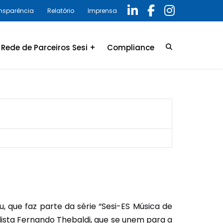
ansparência
Relatório
Imprensa
Rede de Parceiros Sesi +
Compliance
Credenciamento
LGPD
Convênio
Política de privacidade
Relatório Anual 2025 –
Programa de Compliance
, que faz parte da série “Sesi-ES Música de
olista Fernando Thebaldi, que se unem para a