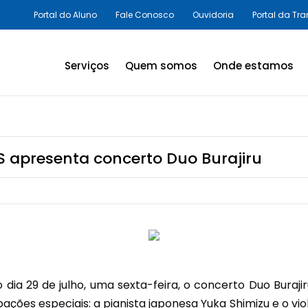
Portal do Aluno
Fale Conosco
Ouvidoria
Portal da Tr
Serviços
Quem somos
Onde estamos
Assessorias e Consultorias
em SST
Programas Legais,
 apresenta concerto Duo Burajiru
Avaliações Ambientais e
Laudos Técnicos
Inovação em SST
Palestras e Cursos
Consultas e Exames
a 29 de julho, uma sexta-feira, o concerto Duo Burajiru
Promoção da Saúde
ções especiais: a pianista japonesa Yuka Shimizu e o vi