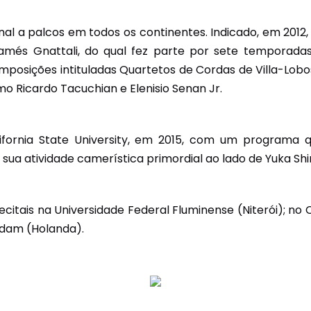
nal a palcos em todos os continentes. Indicado, em 201
és Gnattali, do qual fez parte por sete temporadas 
mposições intituladas Quartetos de Cordas de Villa-Lobo
mo Ricardo Tacuchian e Elenisio Senan Jr.
lifornia State University, em 2015, com um programa
r sua atividade camerística primordial ao lado de Yuka Shi
citais na Universidade Federal Fluminense (Niterói); no 
rdam (Holanda).