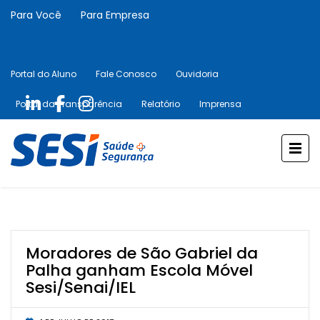
Para Você
Para Empresa
Portal do Aluno
Fale Conosco
Ouvidoria
Portal da Transparência
Relatório
Imprensa
Moradores de São Gabriel da
Palha ganham Escola Móvel
Sesi/Senai/IEL