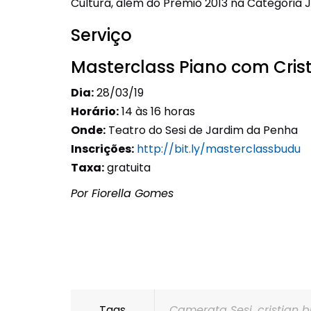
Cultura, além do Prêmio 2013 na Categoria 
Serviço
Masterclass Piano com Cris
Dia:
28/03/19
Horário:
14 às 16 horas
Onde:
Teatro do Sesi de Jardim da Penha
Inscrições:
http://bit.ly/masterclassbudu
Taxa:
gratuita
Por Fiorella Gomes
Tags
Camerata Sesi
,
cristian 