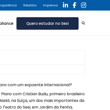
ansparência
Relatório
Imprensa
liance
Quero estudar no Sesi
ica de privacidade
ório Anual 2025 –
rama de Compliance
iano com um expoente internacional?
iano com Cristian Budu, primeiro brasileiro
askil, na Suíça, um dos mais importantes da
no Teatro do Sesi, em Jardim da Penha,