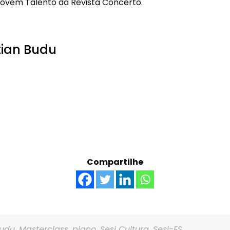
Jovem Talento da Revista Concerto.
tian Budu
Compartilhe
budu
,
Masterclass
,
piano
,
Sesi Cultura
,
Sesi-ES