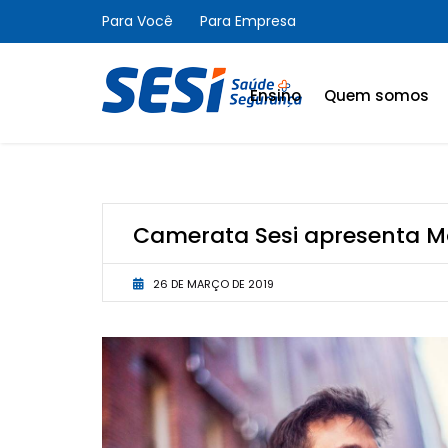
Para Você
Para Empresa
Ensino
Quem somos
Portal do Aluno
Etapas de ensino
Camerata Sesi apresenta Ma
Diferenciais
Secretaria
26 DE MARÇO DE 2019
Validação de documento
Editais
Negociação de débitos