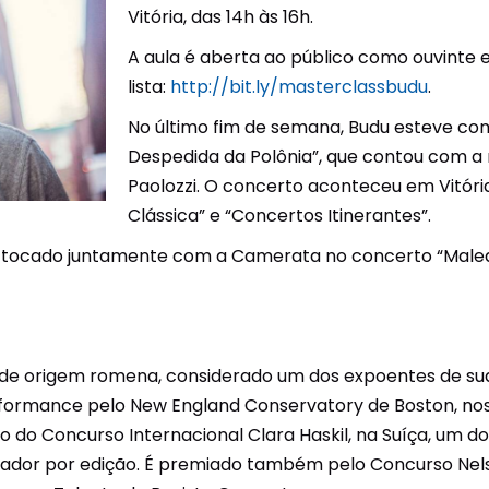
Vitória, das 14h às 16h.
Sesi Linhares
Teste de Orientação
A aula é aberta ao público como ouvinte e
Vocacional
lista:
http://bit.ly/masterclassbudu
.
Sesi Colatina
SESI MIAD
No último fim de semana, Budu esteve co
Sesi Cachoeiro de
Despedida da Polônia”, que contou com a
Itapemirim
JIRES
Paolozzi. O concerto aconteceu em Vitória
Sesi Aracruz
Clássica” e “Concertos Itinerantes”.
Visite nossas unidades
ia tocado juntamente com a Camerata no concerto “Maledi
iro de origem romena, considerado um dos expoentes de 
formance pelo New England Conservatory de Boston, nos 
o do Concurso Internacional Clara Haskil, na Suíça, um d
ador por edição. É premiado também pelo Concurso Nels