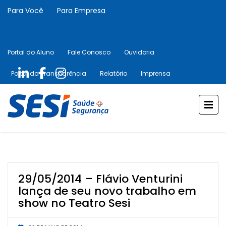
Para Você
Para Empresa
Portal do Aluno
Fale Conosco
Ouvidoria
Portal da Transparência
Relatório
Imprensa
29/05/2014 – Flávio Venturini
lança de seu novo trabalho em
show no Teatro Sesi