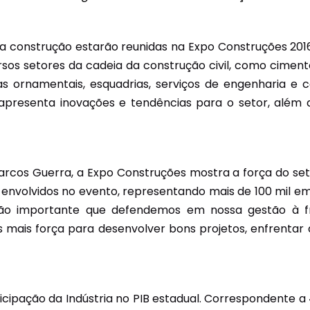
Unidades Móveis
da construção estarão reunidas na Expo Construções 2016
Educação In Company
s setores da cadeia da construção civil, como cimento, 
Contrato de Seviços – SSI –
s ornamentais, esquadrias, serviços de engenharia e co
Saúde e Segurança na
 apresenta inovações e tendências para o setor, além d
Indústria
arcos Guerra, a Expo Construções mostra a força do se
os envolvidos no evento, representando mais de 100 mil e
a tão importante que defendemos em nossa gestão à 
 mais força para desenvolver bons projetos, enfrentar 
icipação da Indústria no PIB estadual. Correspondente a