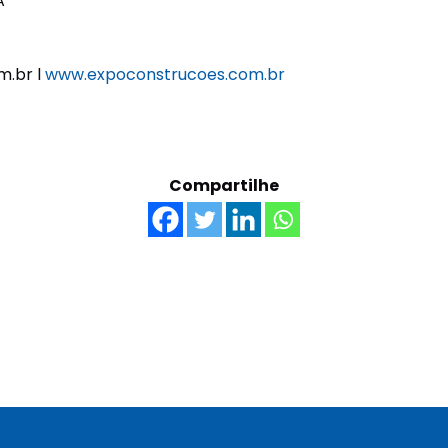
A
m.br l
www.expoconstrucoes.com.br
Compartilhe