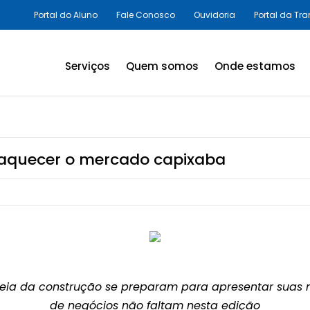
Portal do Aluno
Fale Conosco
Ouvidoria
Portal da Tr
Serviços
Quem somos
Onde estamos
Assessorias e Consultorias
em SST
Programas Legais,
aquecer o mercado capixaba
Avaliações Ambientais e
Laudos Técnicos
Inovação em SST
Palestras e Cursos
Consultas e Exames
deia da construção se preparam para apresentar suas
Promoção da Saúde
de negócios não faltam nesta edição