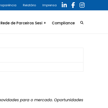
ansparência
Relatório
Imprensa
Rede de Parceiros Sesi +
Compliance
Credenciamento
LGPD
Convênio
Política de privacidade
Relatório Anual 2025 –
Programa de Compliance
 novidades para o mercado. Oportunidades