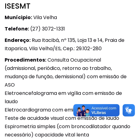
ISESMT
Munícipio:
Vila Velha
Telefone:
(27) 3072-1331
Endereço:
Rua Itacibá, nº 135, Loja 13 e 14, Praia de
Itaparica, Vila Velha/ES, Cep.: 29.102-280
Procedimentos:
Consulta Ocupacional
(admissional, periódico, retorno ao trabalho,
mudança de função, demissional) com emissão de
ASO
Eletroencefalograma em vigília com emissão de
laudo
Eletrocardiograma com emissão de laudo
Teste de acuidade visual com emissão de laudo
Espirometria simples (com broncodilatador quando
necessário) capacidade vital lenta