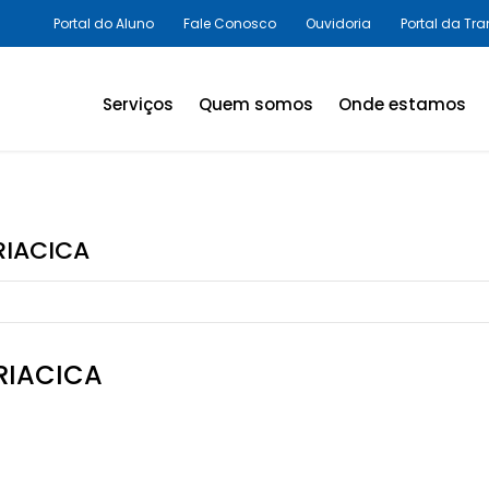
Portal do Aluno
Fale Conosco
Ouvidoria
Portal da Tr
Serviços
Quem somos
Onde estamos
Assessorias e Consultorias
em SST
Programas Legais,
RIACICA
Avaliações Ambientais e
Laudos Técnicos
Inovação em SST
RIACICA
Palestras e Cursos
Consultas e Exames
Promoção da Saúde