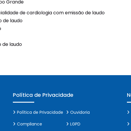
mpo Grande
Unidades Móveis
alidade de cardiologia com emissão de laudo
o de laudo
Educação In Company
o
Contrato de Seviços – SSI –
Saúde e Segurança na
 de laudo
Indústria
Política de Privacidade
N
Política de Privacidade
Ouvidoria
Compliance
LGPD