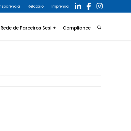
ansparência
Relatório
Imprensa
Rede de Parceiros Sesi +
Compliance
Credenciamento
LGPD
Convênio
Política de privacidade
Relatório Anual 2025 –
Programa de Compliance