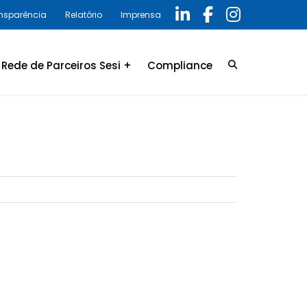
ansparência
Relatório
Imprensa
Rede de Parceiros Sesi +
Compliance
Credenciamento
LGPD
Convênio
Política de privacidade
Relatório Anual 2025 –
Programa de Compliance