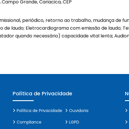
0, Campo Grande, Cariacica, CEP
Unidades Móveis
issional, periódico, retorno ao trabalho, mudança de fu
Educação In Company
o de laudo; Eletrocardiograma com emissão de laudo; Te
Contrato de Seviços – SSI –
atador quando necessário) capacidade vital lenta; Audi
Saúde e Segurança na
Indústria
Política de Privacidade
N
Política de Privacidade
Ouvidoria
Compliance
LGPD