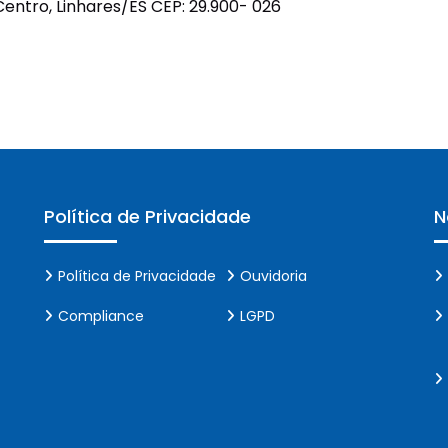
Centro, Linhares/ES CEP: 29.900- 026
Unidades Móveis
Educação In Company
Contrato de Seviços – SSI –
Saúde e Segurança na
Indústria
Política de Privacidade
N
Política de Privacidade
Ouvidoria
Compliance
LGPD