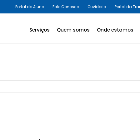
Portal do Aluno
Fale Conosco
Ouvidoria
Portal da Tr
Serviços
Quem somos
Onde estamos
Assessorias e Consultorias
em SST
Programas Legais,
Avaliações Ambientais e
Laudos Técnicos
Inovação em SST
Palestras e Cursos
Consultas e Exames
Promoção da Saúde