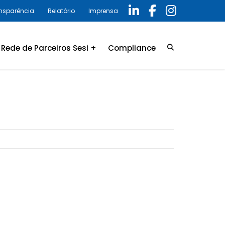
ansparência
Relatório
Imprensa
Rede de Parceiros Sesi +
Compliance
Credenciamento
LGPD
Convênio
Política de privacidade
Relatório Anual 2025 –
Programa de Compliance