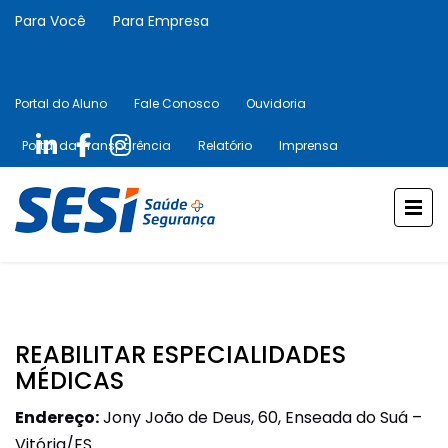
Para Você
Para Empresa
Portal do Aluno
Fale Conosco
Ouvidoria
Portal da Transparência
Relatório
Imprensa
REABILITAR ESPECIALIDADES
MÉDICAS
Endereço:
Jony João de Deus, 60, Enseada do Suá –
Vitória/ES