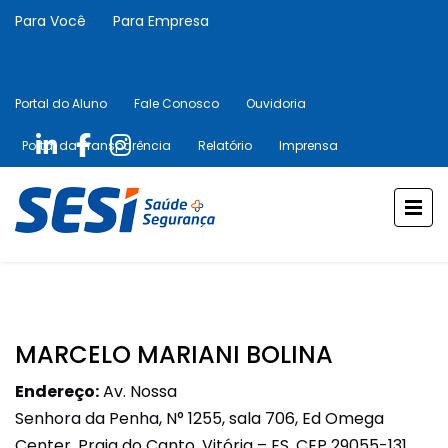
Para Você
Para Empresa
Portal do Aluno
Fale Conosco
Ouvidoria
Portal da Transparência
Relatório
Imprensa
MARCELO MARIANI BOLINA
Endereço:
Av. Nossa
Senhora da Penha, N° 1255, sala 706, Ed Omega
Center, Praia do Canto, Vitória – ES, CEP 29055-131