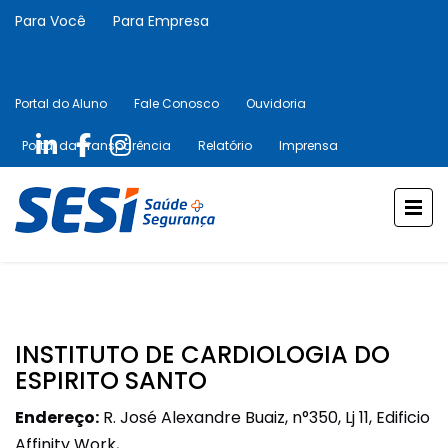
Para Você
Para Empresa
Portal do Aluno
Fale Conosco
Ouvidoria
Portal da Transparência
Relatório
Imprensa
INSTITUTO DE CARDIOLOGIA DO
ESPIRITO SANTO
Endereço:
R. José Alexandre Buaiz, n°350, Lj 11, Edificio
Affinity Work,