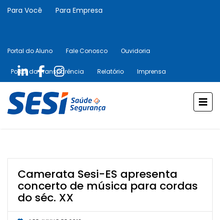
Para Você
Para Empresa
Portal do Aluno
Fale Conosco
Ouvidoria
Portal da Transparência
Relatório
Imprensa
Camerata Sesi-ES apresenta
concerto de música para cordas
do séc. XX