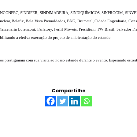
Unidades Móveis
INCONFEC, SINDIFER, SINDIMADEIRA, SINDIQUÍMICOS, SINPROCIM, SINVE
Educação In Company
Nuclear, Belafix, Bela Vista Premoldados, BNG, Brumetal, Cidade Engenharia, Cons
cenaria Lorenzoni, Parlatory, Perfil Móveis, Presidium, PW Brasil, Salvador Pre
Contrato de Seviços – SSI –
bilitando a efetiva execução do projeto de ambientação do estande.
Saúde e Segurança na
Indústria
os prestigiaram com sua visita ao nosso estande durante o evento. Esperando estre
Compartilhe