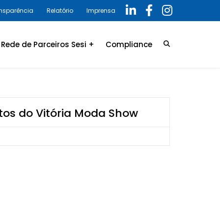
ansparência
Relatório
Imprensa
Rede de Parceiros Sesi +
Compliance
Credenciamento
LGPD
Convênio
Política de privacidade
atos do Vitória Moda Show
Relatório Anual 2025 –
Programa de Compliance